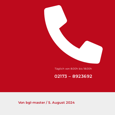
Zum
Inhalt
springen
Täglich von 8.00h bis 18.00h
02173 – 8923692
Von
bgl-master
/
5. August 2024