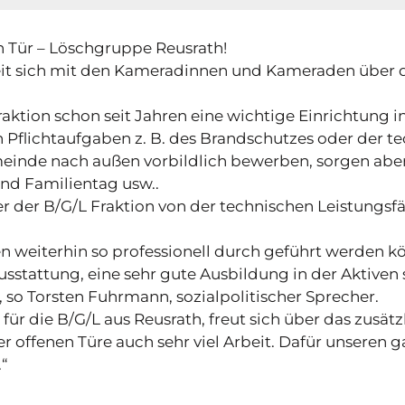
n Tür – Löschgruppe Reusrath!
heit sich mit den Kameradinnen und Kameraden über 
-Fraktion schon seit Jahren eine wichtige Einrichtun
Pflichtaufgaben z. B. des Brandschutzes oder der te
einde nach außen vorbildlich bewerben, sorgen aber
und Familientag usw..
r der B/G/L Fraktion von der technischen Leistungsf
weiterhin so professionell durch geführt werden kön
stattung, eine sehr gute Ausbildung in der Aktiven 
so Torsten Fuhrmann, sozialpolitischer Sprecher.
r die B/G/L aus Reusrath, freut sich über das zusät
der offenen Türe auch sehr viel Arbeit. Dafür unseren
.“