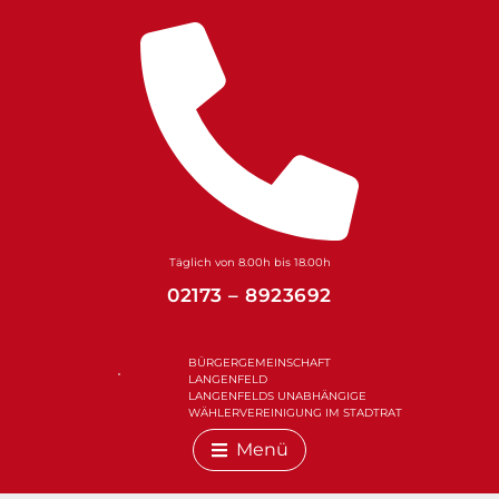
Zum
Inhalt
springen
Täglich von 8.00h bis 18.00h
02173 – 8923692
BÜRGERGEMEINSCHAFT
LANGENFELD
LANGENFELDS UNABHÄNGIGE
WÄHLERVEREINIGUNG IM STADTRAT
Menü