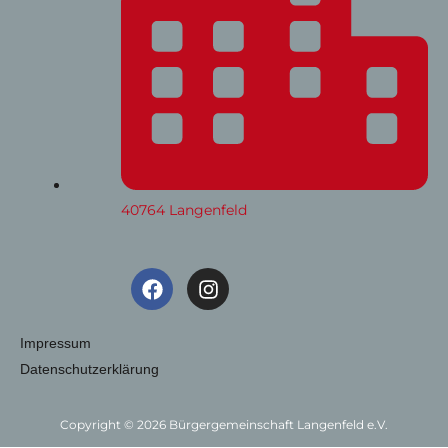
40764 Langenfeld
F
I
a
n
c
s
e
t
Impressum
b
a
Datenschutzerklärung
o
g
o
r
k
a
Copyright © 2026 Bürgergemeinschaft Langenfeld e.V.
m