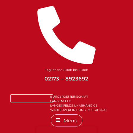
Zum
Inhalt
springen
Täglich von 8.00h bis 18.00h
02173 – 8923692
BÜRGERGEMEINSCHAFT
LANGENFELD
LANGENFELDS UNABHÄNGIGE
WÄHLERVEREINIGUNG IM STADTRAT
Menü