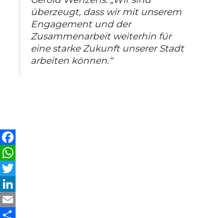
überzeugt, dass wir mit unserem
Engagement und der
Zusammenarbeit weiterhin für
eine starke Zukunft unserer Stadt
arbeiten können.“
F
a
W
c
h
T
e
a
w
L
b
t
i
i
E