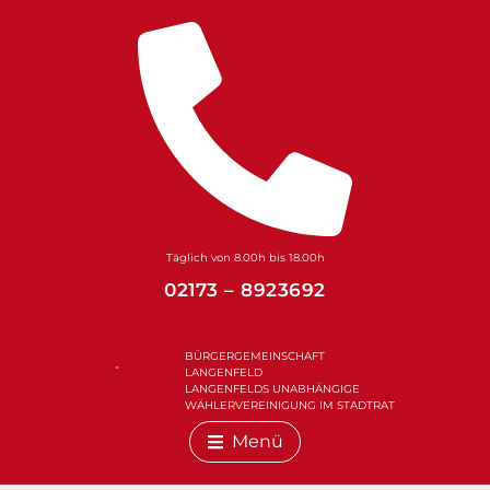
Zum
Inhalt
springen
Täglich von 8.00h bis 18.00h
02173 – 8923692
BÜRGERGEMEINSCHAFT
LANGENFELD
LANGENFELDS UNABHÄNGIGE
WÄHLERVEREINIGUNG IM STADTRAT
Menü