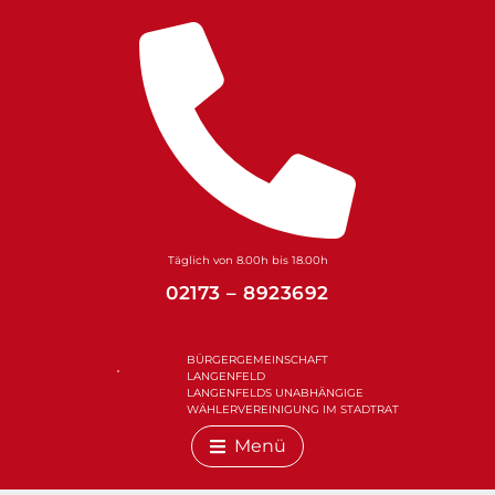
Zum
Inhalt
springen
Täglich von 8.00h bis 18.00h
02173 – 8923692
BÜRGERGEMEINSCHAFT
LANGENFELD
LANGENFELDS UNABHÄNGIGE
WÄHLERVEREINIGUNG IM STADTRAT
Menü