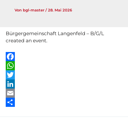
Von
bgl-master
/
28. Mai 2026
Bürgergemeinschaft Langenfeld – B/G/L
created an event.
F
a
W
c
h
T
e
a
w
L
b
t
i
i
E
o
s
t
n
m
T
o
A
t
k
a
e