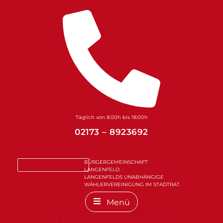
Zum
Inhalt
springen
Täglich von 8.00h bis 18.00h
02173 – 8923692
BÜRGERGEMEINSCHAFT
LANGENFELD
LANGENFELDS UNABHÄNGIGE
WÄHLERVEREINIGUNG IM STADTRAT
Menü