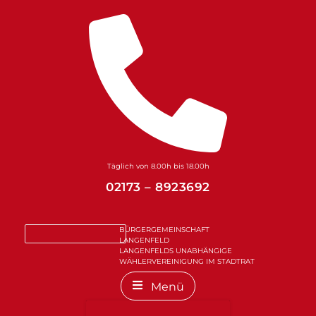
Zum
Inhalt
springen
Täglich von 8.00h bis 18.00h
02173 – 8923692
BÜRGERGEMEINSCHAFT
LANGENFELD
LANGENFELDS UNABHÄNGIGE
WÄHLERVEREINIGUNG IM STADTRAT
Menü