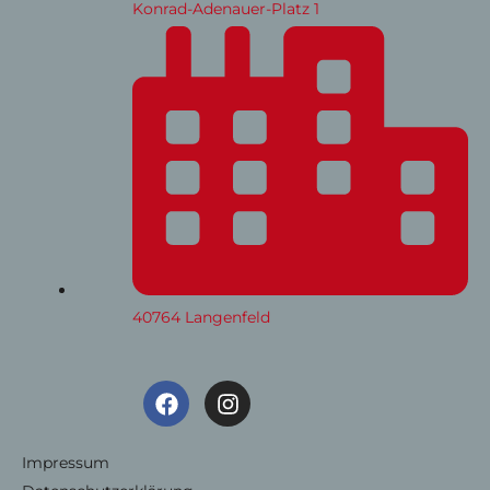
Konrad-Adenauer-Platz 1
40764 Langenfeld
F
I
a
n
c
s
e
t
Impressum
b
a