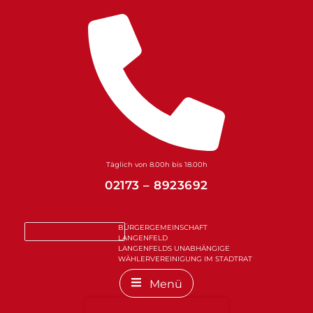
Zum
Inhalt
springen
Täglich von 8.00h bis 18.00h
02173 – 8923692
BÜRGERGEMEINSCHAFT
LANGENFELD
LANGENFELDS UNABHÄNGIGE
WÄHLERVEREINIGUNG IM STADTRAT
Menü