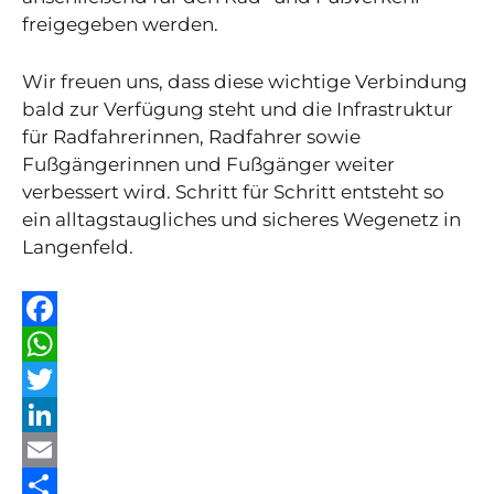
freigegeben werden.
Wir freuen uns, dass diese wichtige Verbindung
bald zur Verfügung steht und die Infrastruktur
für Radfahrerinnen, Radfahrer sowie
Fußgängerinnen und Fußgänger weiter
verbessert wird. Schritt für Schritt entsteht so
ein alltagstaugliches und sicheres Wegenetz in
Langenfeld.
F
a
W
c
h
T
e
a
w
L
b
t
i
i
E