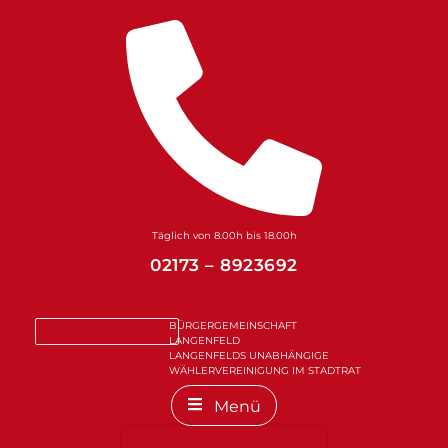
Zum
Inhalt
springen
Täglich von 8.00h bis 18.00h
02173 – 8923692
BÜRGERGEMEINSCHAFT
LANGENFELD
LANGENFELDS UNABHÄNGIGE
WÄHLERVEREINIGUNG IM STADTRAT
Menü