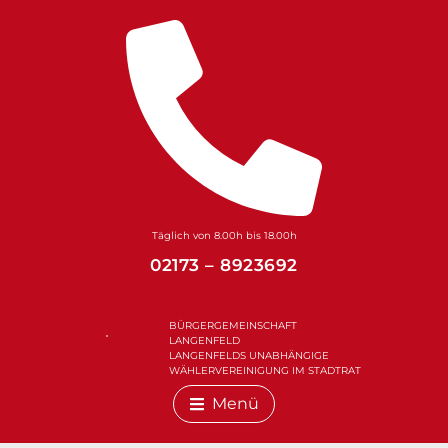
Zum
Inhalt
springen
Täglich von 8.00h bis 18.00h
02173 – 8923692
BÜRGERGEMEINSCHAFT
LANGENFELD
LANGENFELDS UNABHÄNGIGE
WÄHLERVEREINIGUNG IM STADTRAT
Menü