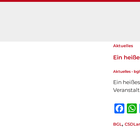
Aktuelles
Ein heiß
Aktuelles
•
bg
Ein heiße
Veranstal
F
a
,
BGL
CSDLan
c
e