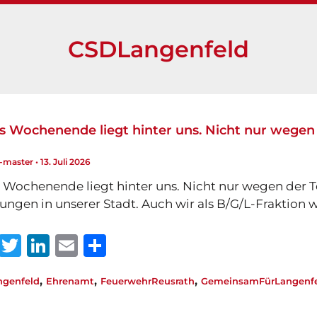
CSDLangenfeld
es Wochenende liegt hinter uns. Nicht nur wegen
l-master
•
13. Juli 2026
s Wochenende liegt hinter uns. Nicht nur wegen der 
tungen in unserer Stadt. Auch wir als B/G/L-Fraktio
W
T
Li
E
T
h
w
n
m
ei
,
,
,
genfeld
Ehrenamt
FeuerwehrReusrath
GemeinsamFürLangenf
at
it
k
ai
le
s
te
e
l
n