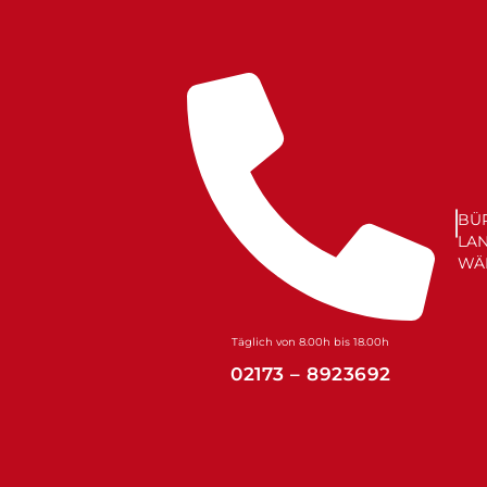
Zum
Inhalt
springen
BÜ
LA
WÄ
Täglich von 8.00h bis 18.00h
02173 – 8923692