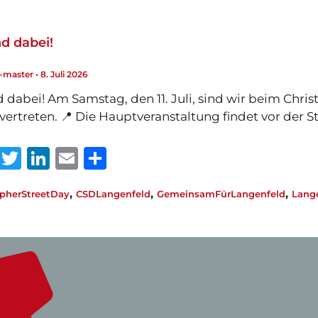
A
r
dI
p
n
nd dabei!
p
l-master
•
8. Juli 2026
d dabei! Am Samstag, den 11. Juli, sind wir beim Chr
vertreten. 📍 Die Hauptveranstaltung findet vor der St
W
T
Li
E
T
h
w
n
m
ei
,
,
,
opherStreetDay
CSDLangenfeld
GemeinsamFürLangenfeld
Lang
at
it
k
ai
le
s
te
e
l
n
A
r
dI
p
n
p