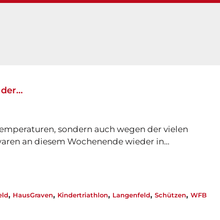
 der…
Temperaturen, sondern auch wegen der vielen
n waren an diesem Wochenende wieder in…
,
,
,
,
,
eld
HausGraven
Kindertriathlon
Langenfeld
Schützen
WFB