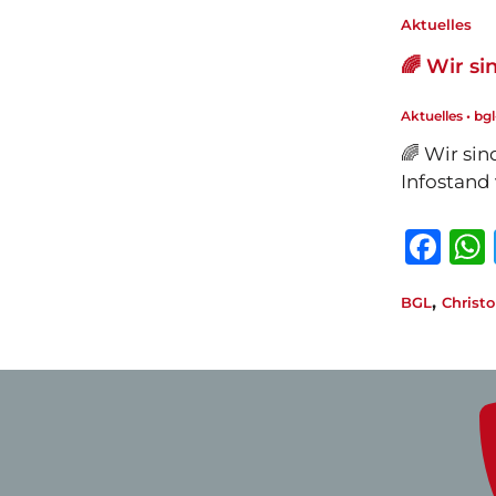
b
Aktuelles
o
🌈 Wir si
o
Aktuelles
•
bg
k
🌈 Wir sin
Infostand 
F
a
,
BGL
Christ
c
e
b
o
o
k