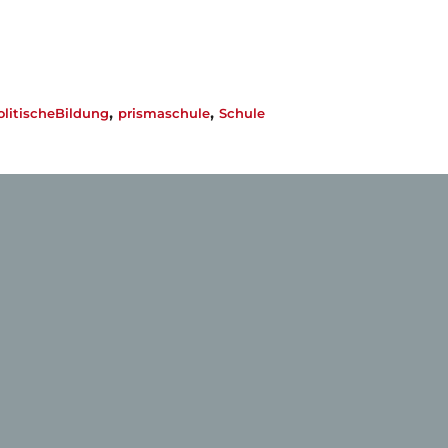
,
,
olitischeBildung
prismaschule
Schule