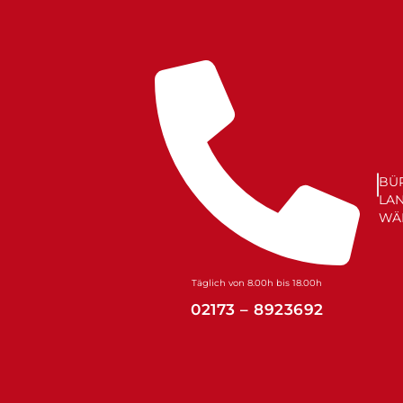
Zum
Inhalt
springen
BÜ
LA
WÄ
Täglich von 8.00h bis 18.00h
02173 – 8923692