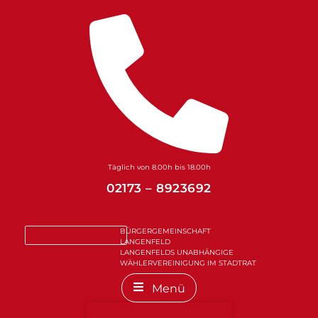
Zum
Inhalt
springen
Täglich von 8.00h bis 18.00h
02173 – 8923692
BÜRGERGEMEINSCHAFT
LANGENFELD
LANGENFELDS UNABHÄNGIGE
WÄHLERVEREINIGUNG IM STADTRAT
Menü