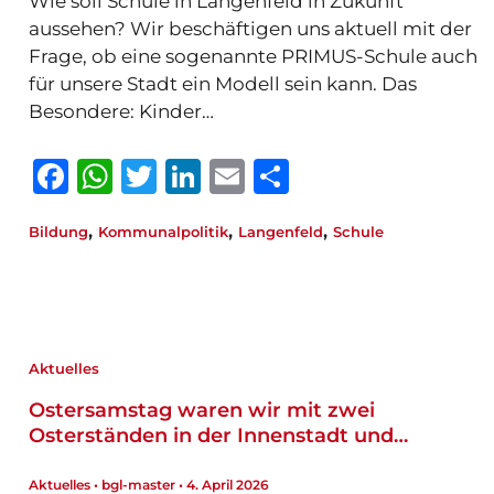
Wie soll Schule in Langenfeld in Zukunft
aussehen? Wir beschäftigen uns aktuell mit der
Frage, ob eine sogenannte PRIMUS-Schule auch
für unsere Stadt ein Modell sein kann. Das
Besondere: Kinder…
F
W
T
Li
E
T
a
h
w
n
m
ei
,
,
,
Bildung
Kommunalpolitik
Langenfeld
Schule
c
at
it
k
ai
le
e
s
te
e
l
n
b
A
r
dI
o
p
n
Aktuelles
o
p
Ostersamstag waren wir mit zwei
k
Osterständen in der Innenstadt und…
Aktuelles
•
bgl-master
•
4. April 2026