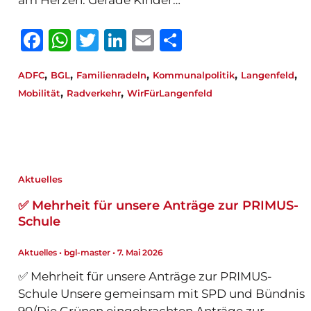
F
W
T
Li
E
T
a
h
w
n
m
ei
,
,
,
,
,
ADFC
BGL
Familienradeln
Kommunalpolitik
Langenfeld
c
at
it
k
ai
le
,
,
Mobilität
Radverkehr
WirFürLangenfeld
e
s
te
e
l
n
b
A
r
dI
o
p
n
o
p
Aktuelles
k
✅ Mehrheit für unsere Anträge zur PRIMUS-
Schule
Aktuelles
•
bgl-master
•
7. Mai 2026
✅ Mehrheit für unsere Anträge zur PRIMUS-
Schule Unsere gemeinsam mit SPD und Bündnis