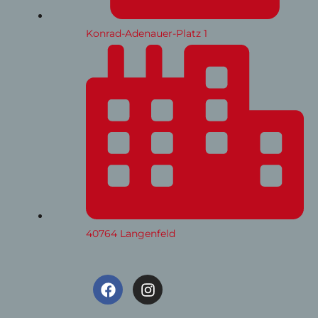
Konrad-Adenauer-Platz 1
40764 Langenfeld
F
I
a
n
c
s