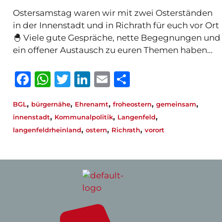
Ostersamstag waren wir mit zwei Osterständen
in der Innenstadt und in Richrath für euch vor Ort
🐣 Viele gute Gespräche, nette Begegnungen und
ein offener Austausch zu euren Themen haben…
F
W
T
Li
E
T
a
h
w
n
m
ei
,
,
,
,
,
BGL
bürgernähe
Ehrenamt
froheostern
gemeinsam
c
at
it
k
ai
le
,
,
,
innenstadt
Kommunalpolitik
Langenfeld
e
s
te
e
l
n
,
,
,
langenfeldrheinland
ostern
Richrath
vorort
b
A
r
dI
o
p
n
o
p
k