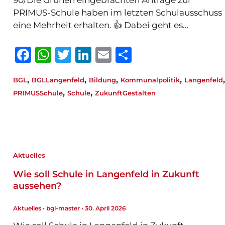
90/Die Grünen eingebrachten Anträge zur
PRIMUS-Schule haben im letzten Schulausschuss
eine Mehrheit erhalten. 👍 Dabei geht es…
F
W
T
Li
E
T
a
h
w
n
m
ei
,
,
,
,
,
BGL
BGLLangenfeld
Bildung
Kommunalpolitik
Langenfeld
c
at
it
k
ai
le
,
,
PRIMUSSchule
Schule
ZukunftGestalten
e
s
te
e
l
n
b
A
r
dI
o
p
n
o
p
Aktuelles
k
Wie soll Schule in Langenfeld in Zukunft
aussehen?
Aktuelles
•
bgl-master
•
30. April 2026