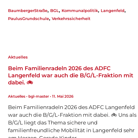
a
h
w
n
m
ei
,
,
,
,
BaumbergerStraße
BGL
Kommunalpolitik
Langenfeld
c
at
it
k
ai
le
,
PaulusGrundschule
Verkehrssicherheit
e
s
te
e
l
n
b
A
r
dI
o
p
n
o
p
Aktuelles
k
Beim Familienradeln 2026 des ADFC
Langenfeld war auch die B/G/L-Fraktion mit
dabei. 🚲
Aktuelles
•
bgl-master
•
11. Mai 2026
Beim Familienradeln 2026 des ADFC Langenfeld
war auch die B/G/L-Fraktion mit dabei. 🚲 Uns als
B/G/L liegt das Thema sichere und
familienfreundliche Mobilität in Langenfeld sehr
am Herzen. Gerade Kinder…