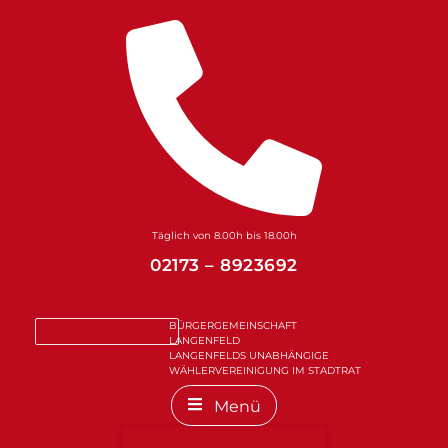
Zum
Inhalt
springen
Täglich von 8.00h bis 18.00h
02173 – 8923692
BÜRGERGEMEINSCHAFT
LANGENFELD
LANGENFELDS UNABHÄNGIGE
WÄHLERVEREINIGUNG IM STADTRAT
Menü