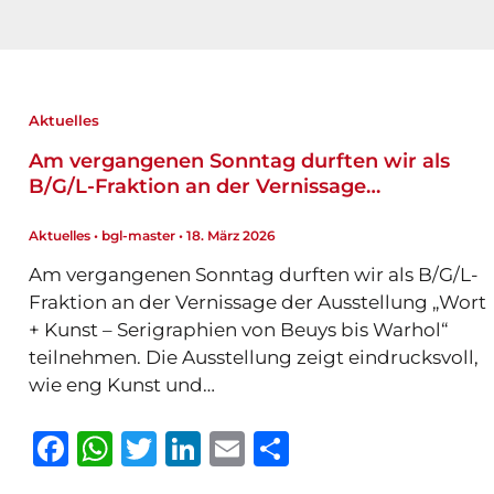
Aktuelles
Am vergangenen Sonntag durften wir als
B/G/L-Fraktion an der Vernissage…
Aktuelles
•
bgl-master
•
18. März 2026
Am vergangenen Sonntag durften wir als B/G/L-
Fraktion an der Vernissage der Ausstellung „Wort
+ Kunst – Serigraphien von Beuys bis Warhol“
teilnehmen. Die Ausstellung zeigt eindrucksvoll,
wie eng Kunst und…
F
W
T
Li
E
T
a
h
w
n
m
ei