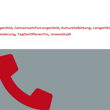
,
,
,
genfeld
GemeinsamFürLangenfeld
KulturelleBildung
Langenfel
,
,
örderung
TagDerOffenenTür
UnsereStadt