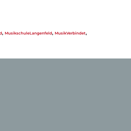
,
,
,
d
MusikschuleLangenfeld
MusikVerbindet