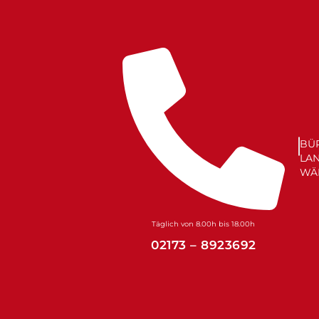
Zum
Inhalt
springen
BÜ
LA
WÄ
Täglich von 8.00h bis 18.00h
02173 – 8923692