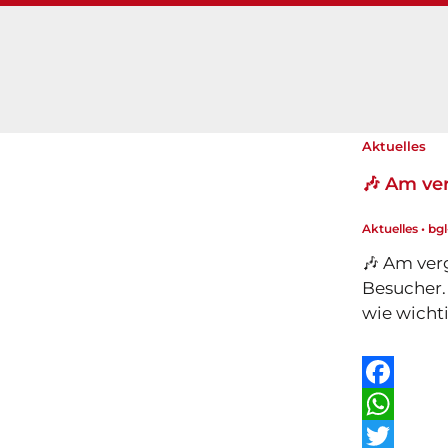
Aktuelles
🎶 Am ve
Aktuelles
•
bg
🎶 Am ver
Besucher.
wie wicht
F
a
W