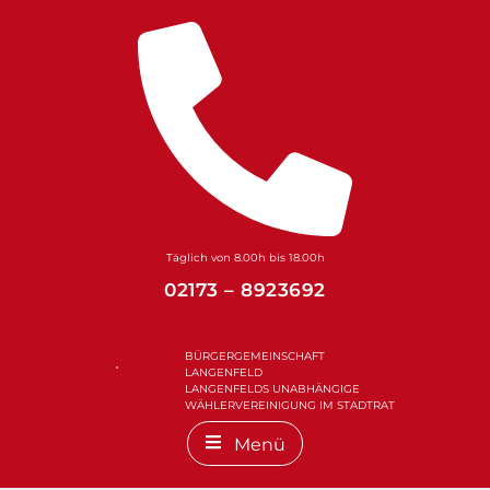
Zum
Inhalt
springen
Täglich von 8.00h bis 18.00h
02173 – 8923692
BÜRGERGEMEINSCHAFT
LANGENFELD
LANGENFELDS UNABHÄNGIGE
WÄHLERVEREINIGUNG IM STADTRAT
Menü