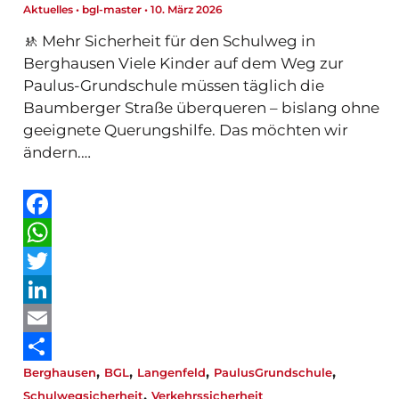
Aktuelles
•
bgl-master
•
10. März 2026
🚸 Mehr Sicherheit für den Schulweg in
Berghausen Viele Kinder auf dem Weg zur
Paulus-Grundschule müssen täglich die
Baumberger Straße überqueren – bislang ohne
geeignete Querungshilfe. Das möchten wir
ändern.…
F
a
W
c
h
T
e
a
w
L
b
t
i
i
E
,
,
,
,
Berghausen
BGL
Langenfeld
PaulusGrundschule
o
s
t
n
m
T
,
Schulwegsicherheit
Verkehrssicherheit