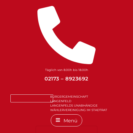
Zum
Inhalt
springen
Täglich von 8.00h bis 18.00h
02173 – 8923692
BÜRGERGEMEINSCHAFT
LANGENFELD
LANGENFELDS UNABHÄNGIGE
WÄHLERVEREINIGUNG IM STADTRAT
Menü