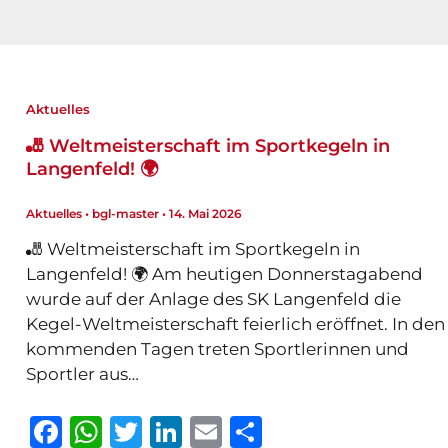
Aktuelles
🎳 Weltmeisterschaft im Sportkegeln in
Langenfeld! 🌍
Aktuelles
•
bgl-master
•
14. Mai 2026
🎳 Weltmeisterschaft im Sportkegeln in
Langenfeld! 🌍 Am heutigen Donnerstagabend
wurde auf der Anlage des SK Langenfeld die
Kegel-Weltmeisterschaft feierlich eröffnet. In den
kommenden Tagen treten Sportlerinnen und
Sportler aus…
F
W
T
Li
E
T