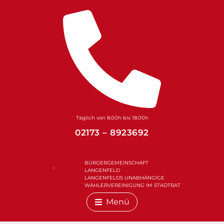
Zum
Inhalt
springen
Täglich von 8.00h bis 18.00h
02173 – 8923692
BÜRGERGEMEINSCHAFT
LANGENFELD
LANGENFELDS UNABHÄNGIGE
WÄHLERVEREINIGUNG IM STADTRAT
Menü