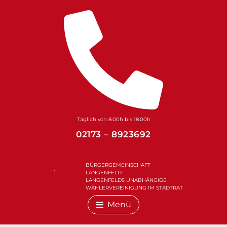
Zum
Inhalt
springen
Täglich von 8.00h bis 18.00h
02173 – 8923692
BÜRGERGEMEINSCHAFT
LANGENFELD
LANGENFELDS UNABHÄNGIGE
WÄHLERVEREINIGUNG IM STADTRAT
Menü