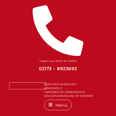
Zum
Inhalt
springen
Täglich von 8.00h bis 18.00h
02173 – 8923692
BÜRGERGEMEINSCHAFT
LANGENFELD
LANGENFELDS UNABHÄNGIGE
WÄHLERVEREINIGUNG IM STADTRAT
Menü