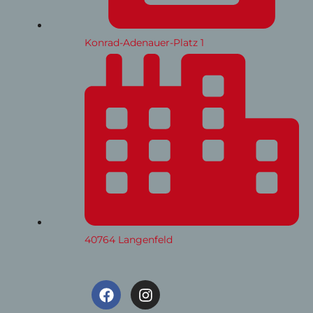
Konrad-Adenauer-Platz 1
40764 Langenfeld
F
I
a
n