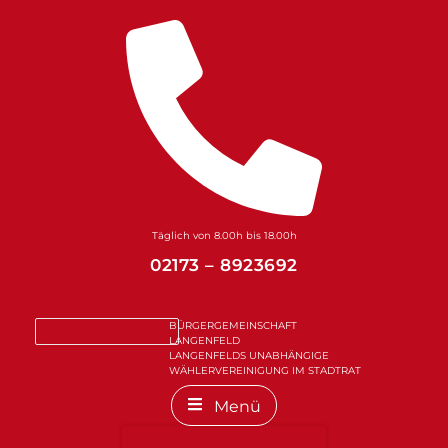
Zum
Inhalt
springen
Täglich von 8.00h bis 18.00h
02173 – 8923692
BÜRGERGEMEINSCHAFT
LANGENFELD
LANGENFELDS UNABHÄNGIGE
WÄHLERVEREINIGUNG IM STADTRAT
Menü