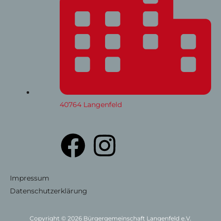
40764 Langenfeld
F
I
a
n
Impressum
c
s
Datenschutzerklärung
e
t
Copyright © 2026 Bürgergemeinschaft Langenfeld e.V.