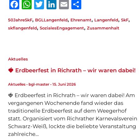
F
W
T
Li
E
T
a
h
w
n
m
ei
,
,
,
,
,
50JahreSkF
BGLLangenfeld
Ehrenamt
Langenfeld
SkF
c
at
it
k
ai
le
,
,
skflangenfeld
SozialesEngagement
Zusammenhalt
e
s
te
e
l
n
b
A
r
dI
o
p
n
Aktuelles
o
p
🍓 Erdbeerfest in Richrath – wir waren dabei!
k
Aktuelles
•
bgl-master
•
15. Juni 2026
🍓 Erdbeerfest in Richrath – wir waren dabei! Am
vergangenen Wochenende fand wieder das
traditionelle Erdbeerfest auf dem Weegerhof
statt. Organisiert vom Richrather Karnevalsverein
Schwarz-Weiß, lockte die beliebte Veranstaltung
zahlreiche…