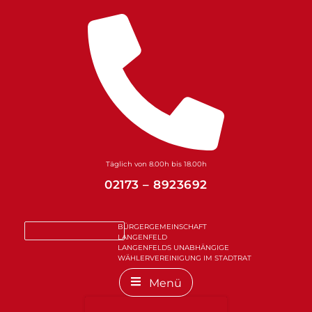
Zum
Inhalt
springen
Täglich von 8.00h bis 18.00h
02173 – 8923692
BÜRGERGEMEINSCHAFT
LANGENFELD
LANGENFELDS UNABHÄNGIGE
WÄHLERVEREINIGUNG IM STADTRAT
Menü